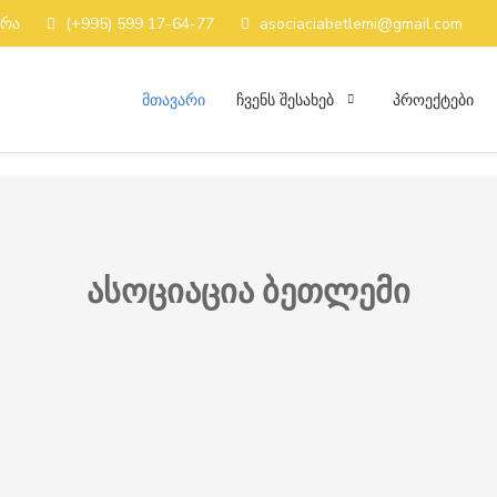
კრა
(+995) 599 17-64-77
asociaciabetlemi@gmail.com
ᲛᲗᲐᲕᲐᲠᲘ
ᲩᲕᲔᲜᲡ ᲨᲔᲡᲐᲮᲔᲑ
ᲞᲠᲝᲔᲥᲢᲔᲑᲘ
ასოციაცია ბეთლემი