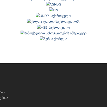
ობს
ებისა