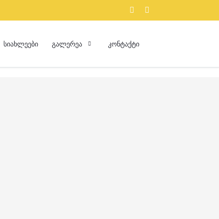
ᲡᲘᲐᲮᲚᲔᲔᲑᲘ
ᲒᲐᲚᲔᲠᲔᲐ
ᲙᲝᲜᲢᲐᲥᲢᲘ